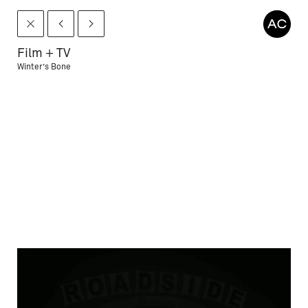
Film + TV
Winter’s Bone