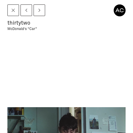
thirtytwo
McDonald’s “Car”